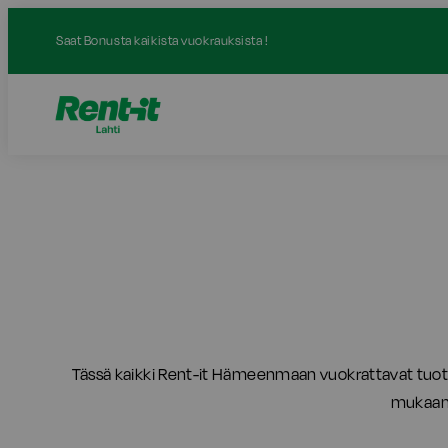
Siirry
Saat Bonusta kaikista vuokrauksista !
sisältöön
Tässä kaikki Rent-it Hämeenmaan vuokrattavat tuott
mukaan