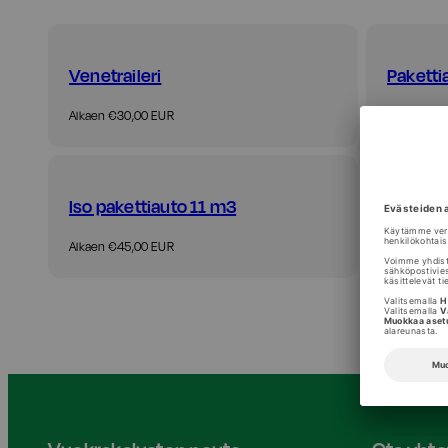
Venetraileri
Paketti
Hinta
Hinta
Alkaen €30,00 EUR
Alkaen €3
Iso pakettiauto 11 m3
Iso ku
Hinta
Hinta
Alkaen €45,00 EUR
Alkaen €1