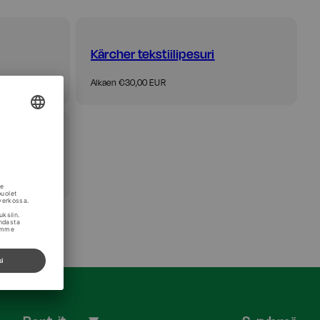
Kärcher tekstiilipesuri
Hinta
Alkaen €30,00 EUR