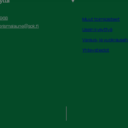
yttä
 968
Muut toimipisteet
prismalaune@sok.fi
Usein kysyttyä
Varaus- ja vuokrause
Yhteystiedot