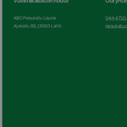
Vuokrakaluston nouto
Ota yhte
ABC Pesukatu Laune
044 4710
Ajokatu 83, 15610 Lahti
pesukatu.