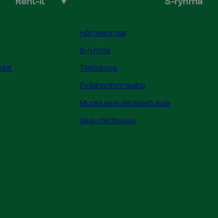
Rent-it
S-ryhmä
Hämeenmaa
S-ryhmä
hdot
Tietosuoja
Evästeinformaatio
Muokkaa evästeasetuksia
Saavutettavuus